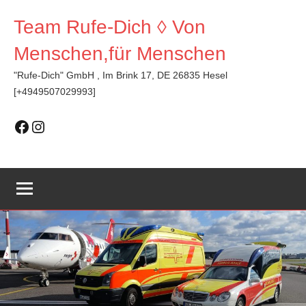
Zum
Team Rufe-Dich ◊ Von
Inhalt
springen
Menschen,für Menschen
"Rufe-Dich" GmbH , Im Brink 17, DE 26835 Hesel
[+4949507029993]
Facebook
Instagram