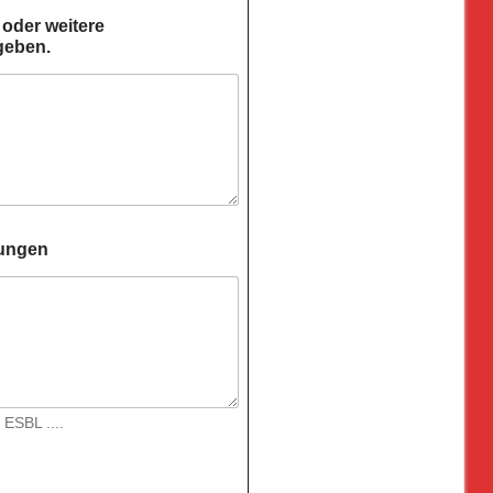
oder weitere
geben.
kungen
 ESBL ....