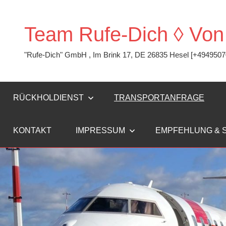
Zum
Inhalt
Team Rufe-Dich ◊ Vo
springen
"Rufe-Dich" GmbH , Im Brink 17, DE 26835 Hesel [+494950
RÜCKHOLDIENST
TRANSPORTANFRAGE
KONTAKT
IMPRESSUM
EMPFEHLUNG & 