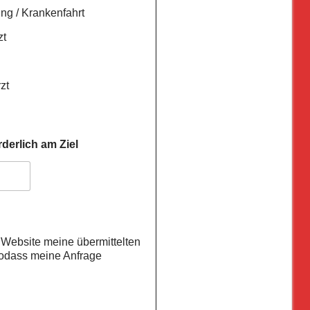
g / Krankenfahrt
zt
zt
rderlich am Ziel
e Website meine übermittelten
sodass meine Anfrage