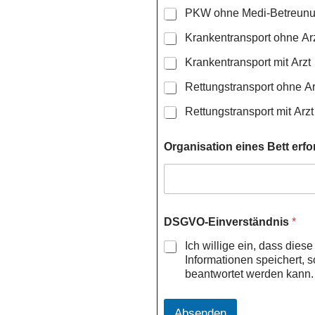
f
PKW ohne Medi-Betreunun
o
r
Krankentransport ohne Ar
d
e
Krankentransport mit Arzt
r
l
Rettungstransport ohne Ar
i
Rettungstransport mit Arzt
c
h
e
Organisation eines Bett erfo
i
n
e
s
W
u
DSGVO-Einverständnis
*
n
s
Ich willige ein, dass dies
c
Informationen speichert, 
h
beantwortet werden kann.
d
a
t
Absenden